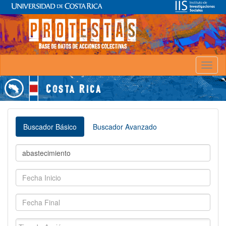
Toggl
naviga
Buscador Básico
Buscador Avanzado