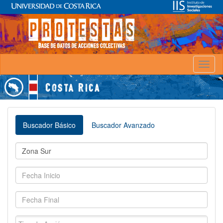
Toggl
naviga
Buscador Básico
Buscador Avanzado