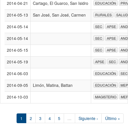
2014-04-21
Cartago, El Guarco, San Isidro
EDUCACIÓN
PRI
2014-05-13
San José, San José, Carmen
RURALES
SALUD
2014-05-14
SEC
APSE
AND
2014-05-14
SEC
APSE
AND
2014-05-15
SEC
APSE
AND
2014-05-19
APSE
SEC
AND
2014-06-03
EDUCACIÓN
SEC
2014-09-05
Limón, Matina, Battan
EDUCACIÓN
MEP
2014-10-03
MAGISTERIO
ME
1
2
3
4
5
…
Siguiente ›
Último »