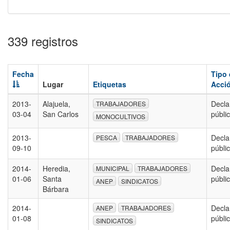
339 registros
Fecha
Tipo
Lugar
Etiquetas
Acci
2013-
Alajuela,
Decla
TRABAJADORES
03-04
San Carlos
públi
MONOCULTIVOS
2013-
Decla
PESCA
TRABAJADORES
09-10
públi
2014-
Heredia,
Decla
MUNICIPAL
TRABAJADORES
01-06
Santa
públi
ANEP
SINDICATOS
Bárbara
2014-
Decla
ANEP
TRABAJADORES
01-08
públi
SINDICATOS