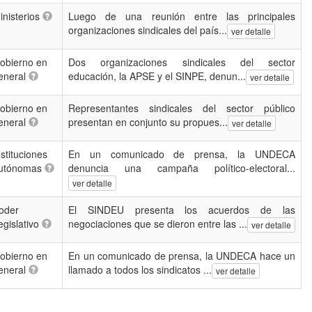
inisterios
Luego de una reunión entre las principales
organizaciones sindicales del país...
ver detalle
obierno en
Dos organizaciones sindicales del sector
eneral
educación, la APSE y el SINPE, denun...
ver detalle
obierno en
Representantes sindicales del sector público
eneral
presentan en conjunto su propues...
ver detalle
nstituciones
En un comunicado de prensa, la UNDECA
utónomas
denuncia una campaña político-electoral...
ver detalle
oder
El SINDEU presenta los acuerdos de las
egislativo
negociaciones que se dieron entre las ...
ver detalle
obierno en
En un comunicado de prensa, la UNDECA hace un
eneral
llamado a todos los sindicatos ...
ver detalle