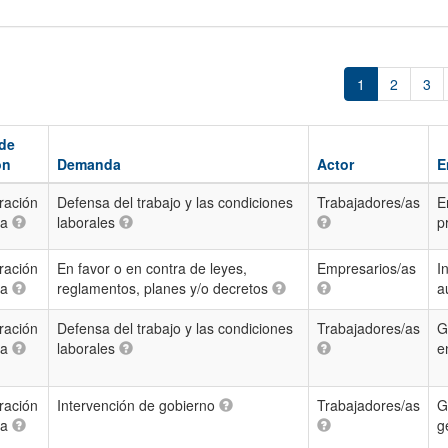
1
2
3
 de
ón
Demanda
Actor
E
ración
Defensa del trabajo y las condiciones
Trabajadores/as
E
ca
laborales
p
ración
En favor o en contra de leyes,
Empresarios/as
I
ca
reglamentos, planes y/o decretos
a
ración
Defensa del trabajo y las condiciones
Trabajadores/as
G
ca
laborales
e
ración
Intervención de gobierno
Trabajadores/as
G
ca
g