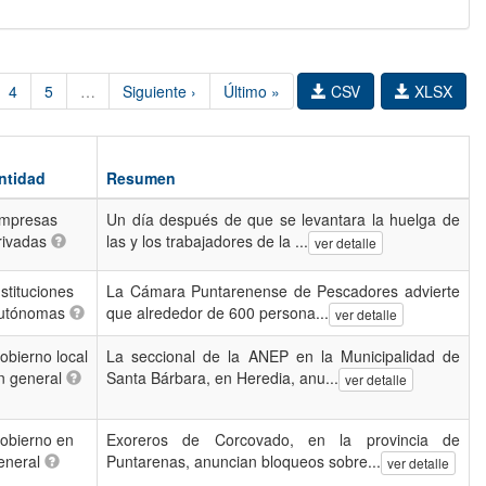
4
5
…
Siguiente ›
Último »
CSV
XLSX
ntidad
Resumen
mpresas
Un día después de que se levantara la huelga de
rivadas
las y los trabajadores de la ...
ver detalle
nstituciones
La Cámara Puntarenense de Pescadores advierte
utónomas
que alrededor de 600 persona...
ver detalle
obierno local
La seccional de la ANEP en la Municipalidad de
n general
Santa Bárbara, en Heredia, anu...
ver detalle
obierno en
Exoreros de Corcovado, en la provincia de
eneral
Puntarenas, anuncian bloqueos sobre...
ver detalle