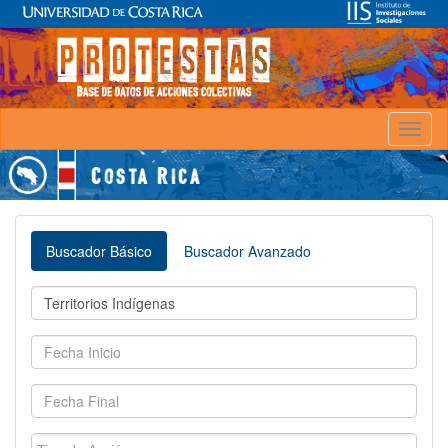
Toggl
naviga
Buscador Básico
Buscador Avanzado