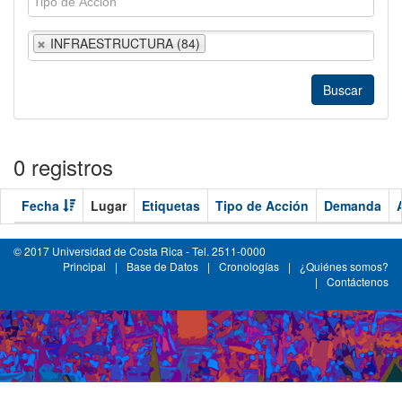
INFRAESTRUCTURA (84)
0 registros
Fecha
Lugar
Etiquetas
Tipo de Acción
Demanda
© 2017 Universidad de Costa Rica - Tel. 2511-0000
Principal
|
Base de Datos
|
Cronologías
|
¿Quiénes somos?
|
Contáctenos