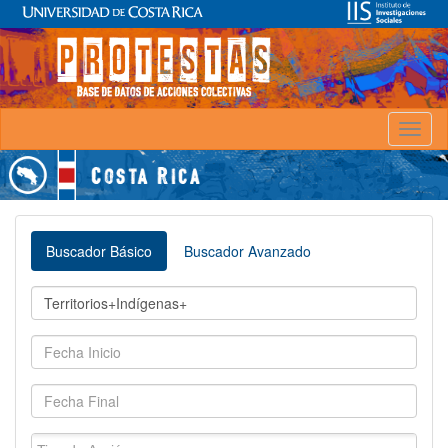
Toggl
naviga
Buscador Básico
Buscador Avanzado