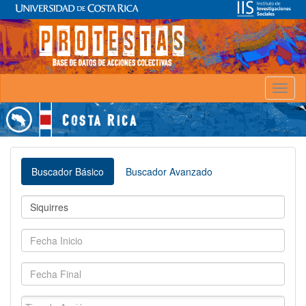
Toggl
naviga
Buscador Básico
Buscador Avanzado