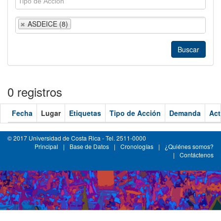
ASDEICE (8)
0 registros
Fecha
Lugar
Etiquetas
Tipo de Acción
Demanda
Act
© 2017 Universidad de Costa Rica - Tel. 2511-0000
Principal
|
Base de Datos
|
Cronologías
|
¿Quiénes somos?
|
Contáctenos