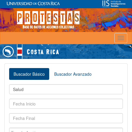
Toggl
naviga
Buscador Básico
Buscador Avanzado