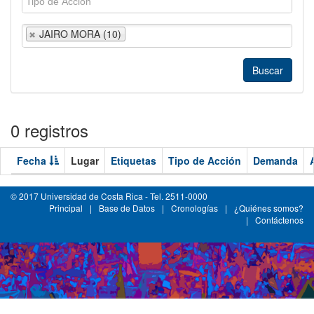
JAIRO MORA (10)
0 registros
Fecha
Lugar
Etiquetas
Tipo de Acción
Demanda
© 2017 Universidad de Costa Rica - Tel. 2511-0000
Principal
|
Base de Datos
|
Cronologías
|
¿Quiénes somos?
|
Contáctenos