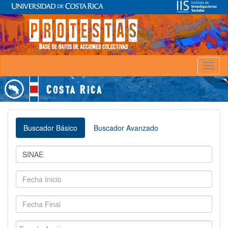
Toggl
naviga
Buscador Básico
Buscador Avanzado