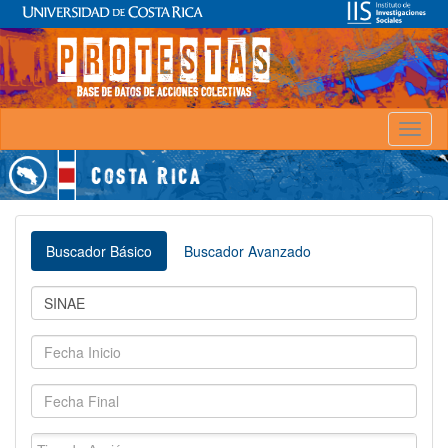
Toggl
naviga
Buscador Básico
Buscador Avanzado