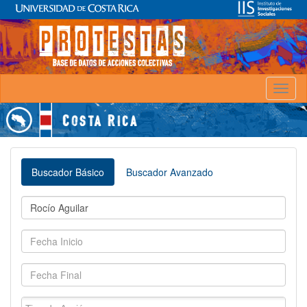
Toggl
naviga
Buscador Básico
Buscador Avanzado