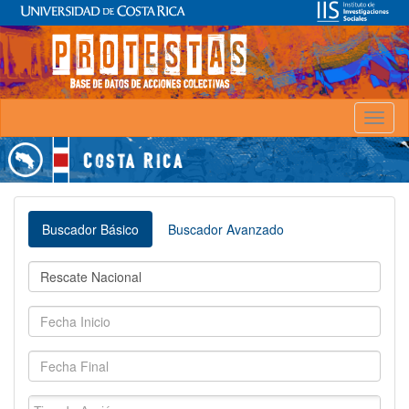
Toggl
naviga
Buscador Básico
Buscador Avanzado