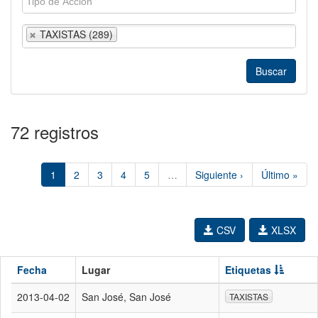
TAXISTAS (289)
72 registros
1
2
3
4
5
…
Siguiente ›
Último »
CSV
XLSX
Fecha
Lugar
Etiquetas
2013-04-02
San José, San José
TAXISTAS