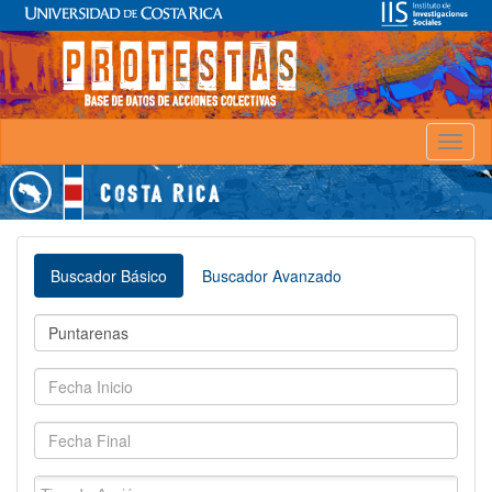
Toggl
naviga
Buscador Básico
Buscador Avanzado