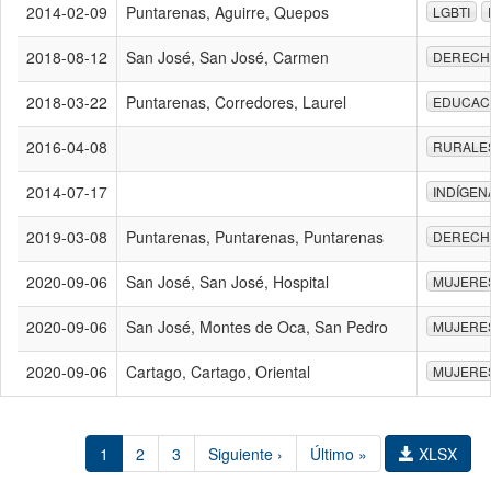
2014-02-09
Puntarenas, Aguirre, Quepos
LGBTI
2018-08-12
San José, San José, Carmen
DERECH
2018-03-22
Puntarenas, Corredores, Laurel
EDUCAC
2016-04-08
RURALE
2014-07-17
INDÍGEN
2019-03-08
Puntarenas, Puntarenas, Puntarenas
DERECH
2020-09-06
San José, San José, Hospital
MUJERE
2020-09-06
San José, Montes de Oca, San Pedro
MUJERE
2020-09-06
Cartago, Cartago, Oriental
MUJERE
1
2
3
Siguiente ›
Último »
XLSX