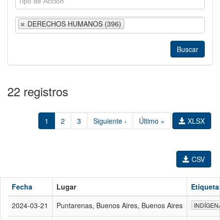
DERECHOS HUMANOS (396)
22 registros
1
2
3
Siguiente ›
Último »
XLSX
CSV
Fecha
Lugar
Etiqueta
2024-03-21
Puntarenas, Buenos Aires, Buenos Aires
INDÍGEN