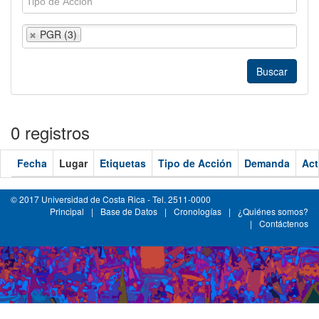
PGR (3)
0 registros
Fecha
Lugar
Etiquetas
Tipo de Acción
Demanda
Act
© 2017 Universidad de Costa Rica - Tel. 2511-0000
Principal
|
Base de Datos
|
Cronologías
|
¿Quiénes somos?
|
Contáctenos