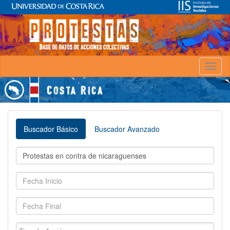
Toggl
naviga
Buscador Básico
Buscador Avanzado