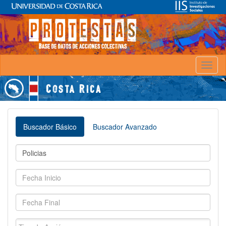
Toggl
naviga
Buscador Básico
Buscador Avanzado