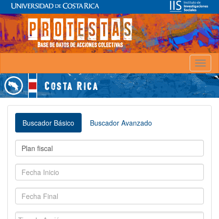
Toggl
naviga
Buscador Básico
Buscador Avanzado