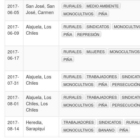
2017-
San José, San
RURALES
MEDIO AMBIENTE
06-05
José, Carmen
MONOCULTIVOS
PIÑA
2017-
Alajuela, Los
RURALES
SINDICATOS
MONOCULTIV
06-09
Chiles
PIÑA
REPRESIÓN
2017-
RURALES
MUJERES
MONOCULTIVOS
06-17
PIÑA
2017-
Alajuela, Los
RURALES
TRABAJADORES
SINDICAT
07-31
Chiles
MONOCULTIVOS
PIÑA
PERSECUCIÓN
2017-
Alajuela, Los
RURALES
TRABAJADORES
SINDICAT
08-01
Chiles, Los
MONOCULTIVOS
PIÑA
PERSECUCIÓN
Chiles
2017-
Heredia,
TRABAJADORES
SINDICATOS
RURAL
08-14
Sarapiquí
MONOCULTIVOS
BANANO
PIÑA