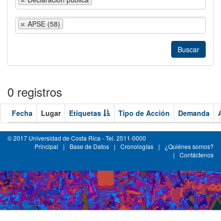
APSE (58)
0 registros
Fecha
Lugar
Etiquetas
Tipo de Acción
Demanda
© 2017 Universidad de Costa Rica - Tel. 2511-0000
Principal
|
Base de Datos
|
Cronologías
|
¿Quiénes somos?
|
Contáctenos