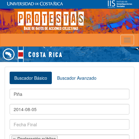
Toggl
naviga
Buscador Básico
Buscador Avanzado
Declaración pública