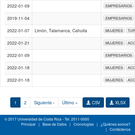
2022-01-09
EMPRESARIOS
2019-11-04
EMPRESARIOS
2022-01-07
Limón, Talamanca, Cahuita
MUJERES
TUR
2022-01-21
MUJERES
AC
2022-01-09
EMPRESARIOS
2022-01-18
MUJERES
AC
2022-01-18
MUJERES
AC
1
2
Siguiente ›
Último »
CSV
XLSX
© 2017 Universidad de Costa Rica - Tel. 2511-0000
Principal
|
Base de Datos
|
Cronologías
|
¿Quiénes somos?
|
Contáctenos