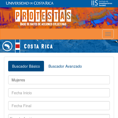
Toggl
naviga
Buscador Básico
Buscador Avanzado