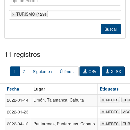
TURISMO (129)
11 registros
1
2
Siguiente ›
Último »
CSV
XLSX
Fecha
Lugar
Etiquetas
2022-01-14
Limón, Talamanca, Cahuita
MUJERES
TUR
2022-01-23
MUJERES
AC
2022-04-12
Puntarenas, Puntarenas, Cobano
MUJERES
TUR