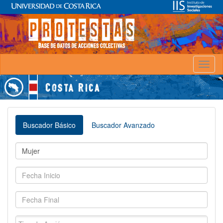
Toggl
naviga
Buscador Básico
Buscador Avanzado