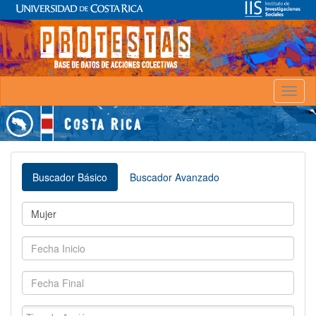
Toggl
naviga
Buscador Básico
Buscador Avanzado