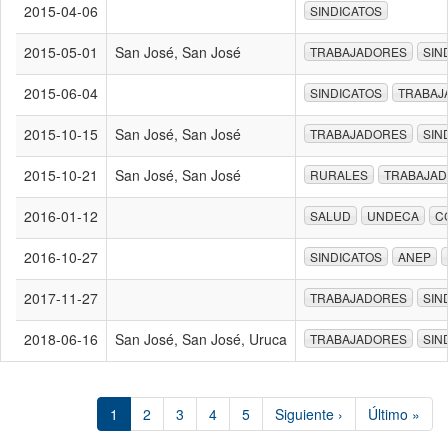
2015-04-06
SINDICATOS
2015-05-01
San José, San José
TRABAJADORES
SIN
2015-06-04
SINDICATOS
TRABAJ
2015-10-15
San José, San José
TRABAJADORES
SIN
2015-10-21
San José, San José
RURALES
TRABAJA
2016-01-12
SALUD
UNDECA
C
2016-10-27
SINDICATOS
ANEP
2017-11-27
TRABAJADORES
SIN
2018-06-16
San José, San José, Uruca
TRABAJADORES
SIN
1
2
3
4
5
Siguiente ›
Último »