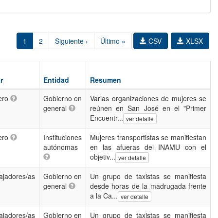
1
2
Siguiente ›
Último »
CSV
XLSX
r
Entidad
Resumen
ero
Gobierno en
Varias organizaciones de mujeres se
general
reúnen en San José en el "Primer
Encuentr...
ver detalle
ero
Instituciones
Mujeres transportistas se manifiestan
autónomas
en las afueras del INAMU con el
objetiv...
ver detalle
ajadores/as
Gobierno en
Un grupo de taxistas se manifiesta
general
desde horas de la madrugada frente
a la Ca...
ver detalle
ajadores/as
Gobierno en
Un grupo de taxistas se manifiesta