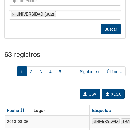
UNIVERSIDAD (302)
63 registros
1
2
3
4
5
…
Siguiente ›
Último »
CSV
XLSX
Fecha
Lugar
Etiquetas
2013-08-06
UNIVERSIDAD
TRA