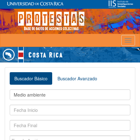
Toggl
naviga
Buscador Básico
Buscador Avanzado