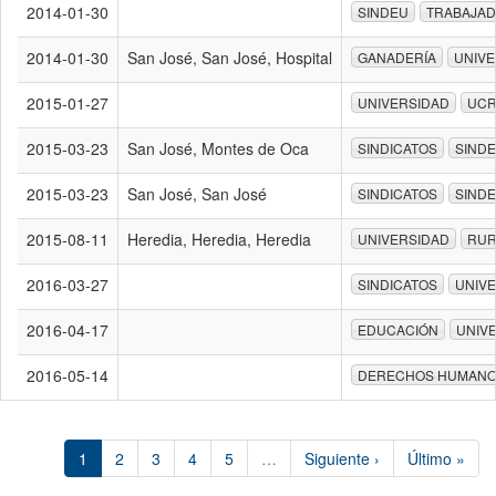
2014-01-30
SINDEU
TRABAJA
2014-01-30
San José, San José, Hospital
GANADERÍA
UNIVE
2015-01-27
UNIVERSIDAD
UC
2015-03-23
San José, Montes de Oca
SINDICATOS
SIND
2015-03-23
San José, San José
SINDICATOS
SIND
2015-08-11
Heredia, Heredia, Heredia
UNIVERSIDAD
RUR
2016-03-27
SINDICATOS
UNIV
2016-04-17
EDUCACIÓN
UNIV
2016-05-14
DERECHOS HUMAN
1
2
3
4
5
…
Siguiente ›
Último »