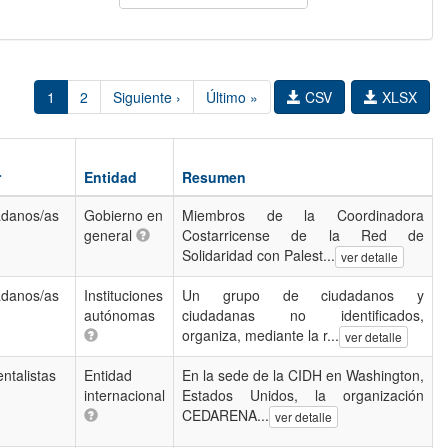
1
2
Siguiente ›
Último »
CSV
XLSX
r
Entidad
Resumen
adanos/as
Gobierno en
Miembros de la Coordinadora
general
Costarricense de la Red de
Solidaridad con Palest...
ver detalle
adanos/as
Instituciones
Un grupo de ciudadanos y
autónomas
ciudadanas no identificados,
organiza, mediante la r...
ver detalle
ntalistas
Entidad
En la sede de la CIDH en Washington,
internacional
Estados Unidos, la organización
CEDARENA...
ver detalle