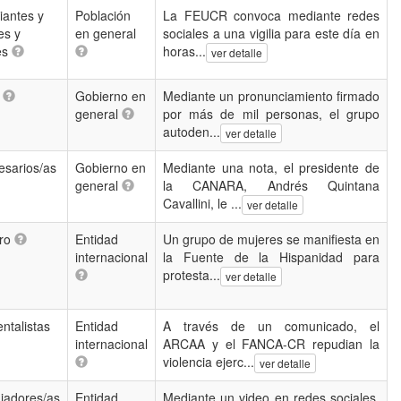
iantes y
Población
La FEUCR convoca mediante redes
es y
en general
sociales a una vigilia para este día en
es
horas...
ver detalle
s
Gobierno en
Mediante un pronunciamiento firmado
general
por más de mil personas, el grupo
autoden...
ver detalle
sarios/as
Gobierno en
Mediante una nota, el presidente de
general
la CANARA, Andrés Quintana
Cavallini, le ...
ver detalle
ro
Entidad
Un grupo de mujeres se manifiesta en
internacional
la Fuente de la Hispanidad para
protesta...
ver detalle
ntalistas
Entidad
A través de un comunicado, el
internacional
ARCAA y el FANCA-CR repudian la
violencia ejerc...
ver detalle
jadores/as
Entidad
Mediante un video en redes sociales,