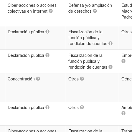
Ciber-acciones o acciones
Defensa y/o ampliación
Estud
colectivas en Internet
de derechos
Madr
Padr
Declaración pública
Fiscalización de la
Otro
función pública y
rendición de cuentas
Declaración pública
Fiscalización de la
Empre
función pública y
rendición de cuentas
Concentración
Otros
Géne
Declaración pública
Otros
Ambie
Ciber-acciones o acciones
Fiscalización de la
Traba