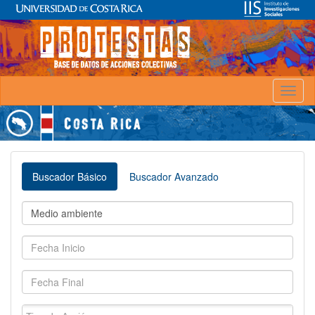
Toggl
naviga
Buscador Básico
Buscador Avanzado