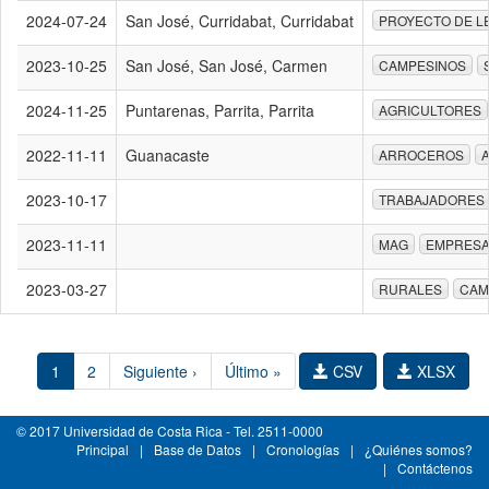
2024-07-24
San José, Curridabat, Curridabat
PROYECTO DE L
2023-10-25
San José, San José, Carmen
CAMPESINOS
2024-11-25
Puntarenas, Parrita, Parrita
AGRICULTORES
2022-11-11
Guanacaste
ARROCEROS
2023-10-17
TRABAJADORES
2023-11-11
MAG
EMPRESA
2023-03-27
RURALES
CAM
1
2
Siguiente ›
Último »
CSV
XLSX
© 2017 Universidad de Costa Rica - Tel. 2511-0000
Principal
|
Base de Datos
|
Cronologías
|
¿Quiénes somos?
|
Contáctenos