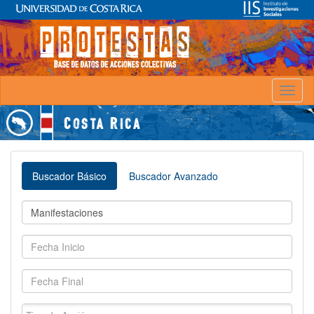
Toggl
naviga
Buscador Básico
Buscador Avanzado