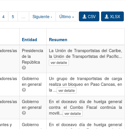
4
5
…
Siguiente ›
Último »
CSV
XLSX
Entidad
Resumen
adores/as
Presidencia
La Unión de Transportistas del Caribe,
de la
la Unión de Transportistas del Pacífic...
República
ver detalle
adores/as
Gobierno
Un grupo de transportistas de carga
en general
realiza un bloqueo en Paso Canoas, en
la ...
ver detalle
adores/as
Gobierno
En el doceavo día de huelga general
en general
contra el Combo Fiscal continúa la
movili...
ver detalle
antes y
Gobierno
En el doceavo día de huelga general