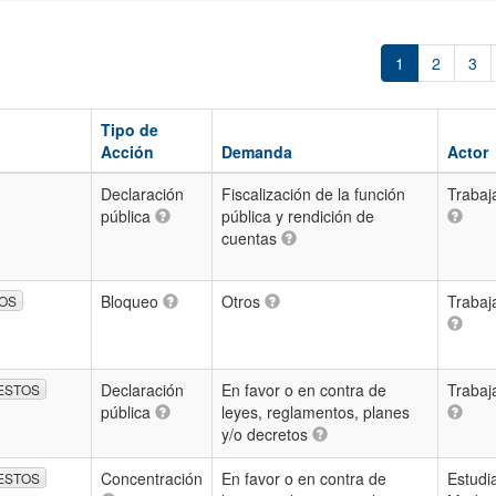
1
2
3
Tipo de
Acción
Demanda
Actor
Declaración
Fiscalización de la función
Trabaj
pública
pública y rendición de
cuentas
Bloqueo
Otros
Trabaj
OS
Declaración
En favor o en contra de
Trabaj
ESTOS
pública
leyes, reglamentos, planes
y/o decretos
Concentración
En favor o en contra de
Estudi
ESTOS