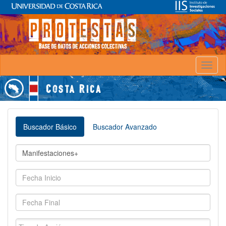
Toggl
naviga
Buscador Básico
Buscador Avanzado