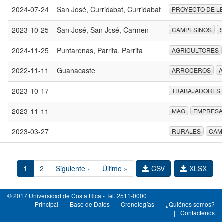
2024-07-24
San José, Curridabat, Curridabat
PROYECTO DE L
2023-10-25
San José, San José, Carmen
CAMPESINOS
2024-11-25
Puntarenas, Parrita, Parrita
AGRICULTORES
2022-11-11
Guanacaste
ARROCEROS
2023-10-17
TRABAJADORES
2023-11-11
MAG
EMPRESA
2023-03-27
RURALES
CAM
1
2
Siguiente ›
Último »
CSV
XLSX
© 2017 Universidad de Costa Rica - Tel. 2511-0000
Principal
|
Base de Datos
|
Cronologías
|
¿Quiénes somos?
|
Contáctenos