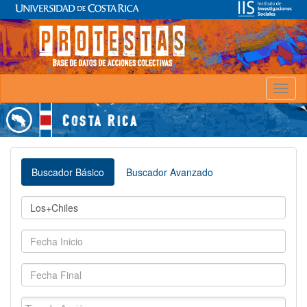
Toggl
naviga
Buscador Básico
Buscador Avanzado