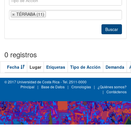
TÉRRABA (11)
0 registros
Fecha
Lugar
Etiquetas
Tipo de Acción
Demanda
© 2017 Universidad de Costa Rica - Tel. 2511-0000
Principal
|
Base de Datos
|
Cronologías
|
¿Quiénes somos?
|
Contáctenos