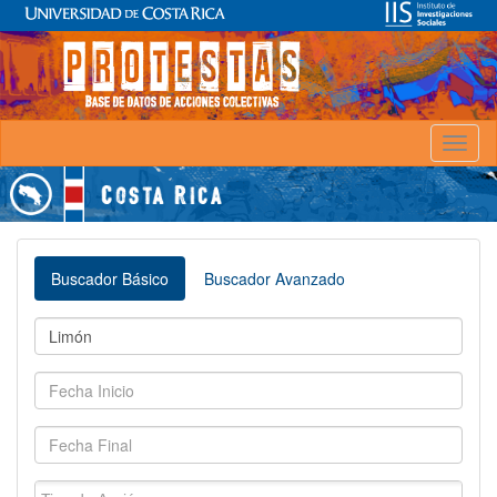
Toggl
naviga
Buscador Básico
Buscador Avanzado