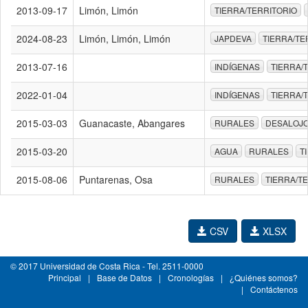
2013-09-17
Limón, Limón
TIERRA/TERRITORIO
2024-08-23
Limón, Limón, Limón
JAPDEVA
TIERRA/TE
2013-07-16
INDÍGENAS
TIERRA/
2022-01-04
INDÍGENAS
TIERRA/
2015-03-03
Guanacaste, Abangares
RURALES
DESALOJ
2015-03-20
AGUA
RURALES
T
2015-08-06
Puntarenas, Osa
RURALES
TIERRA/T
CSV
XLSX
© 2017 Universidad de Costa Rica - Tel. 2511-0000
Principal
|
Base de Datos
|
Cronologías
|
¿Quiénes somos?
|
Contáctenos