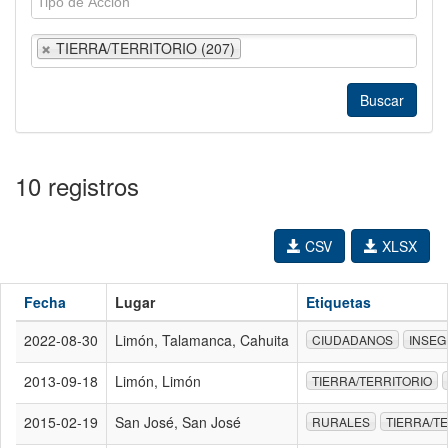
TIERRA/TERRITORIO (207)
10 registros
CSV
XLSX
Fecha
Lugar
Etiquetas
2022-08-30
Limón, Talamanca, Cahuita
CIUDADANOS
INSEG
2013-09-18
Limón, Limón
TIERRA/TERRITORIO
2015-02-19
San José, San José
RURALES
TIERRA/T