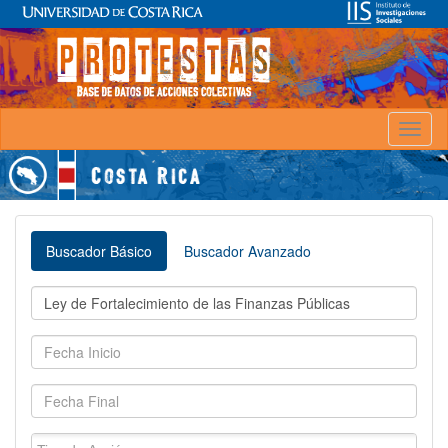
Toggl
naviga
Buscador Básico
Buscador Avanzado