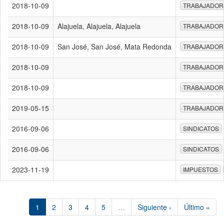
2018-10-09
TRABAJADOR
2018-10-09
Alajuela, Alajuela, Alajuela
TRABAJADOR
2018-10-09
San José, San José, Mata Redonda
TRABAJADOR
2018-10-09
TRABAJADOR
2018-10-09
TRABAJADOR
2019-05-15
TRABAJADOR
2016-09-06
SINDICATOS
2016-09-06
SINDICATOS
2023-11-19
IMPUESTOS
1
2
3
4
5
…
Siguiente ›
Último »