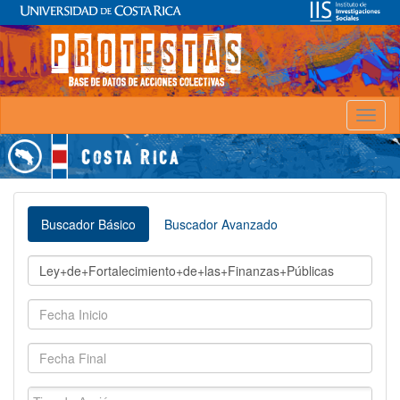
Toggl
naviga
Buscador Básico
Buscador Avanzado