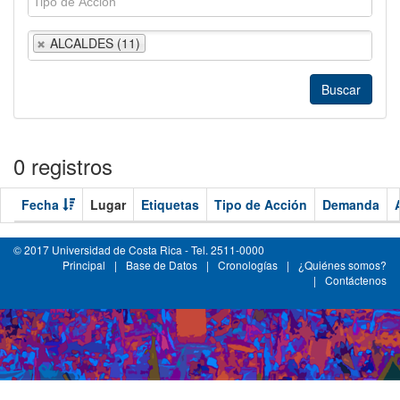
ALCALDES (11)
0 registros
Fecha
Lugar
Etiquetas
Tipo de Acción
Demanda
© 2017 Universidad de Costa Rica - Tel. 2511-0000
Principal
|
Base de Datos
|
Cronologías
|
¿Quiénes somos?
|
Contáctenos