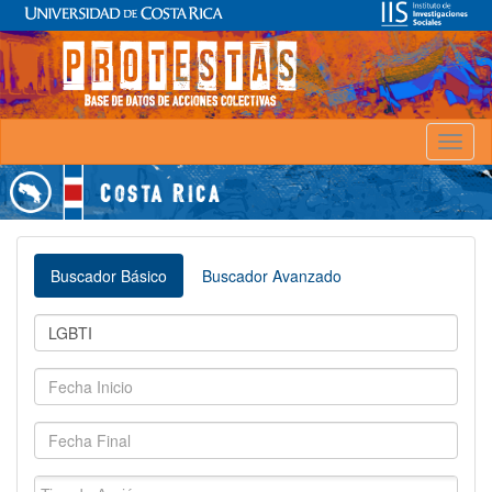
Toggl
naviga
Buscador Básico
Buscador Avanzado