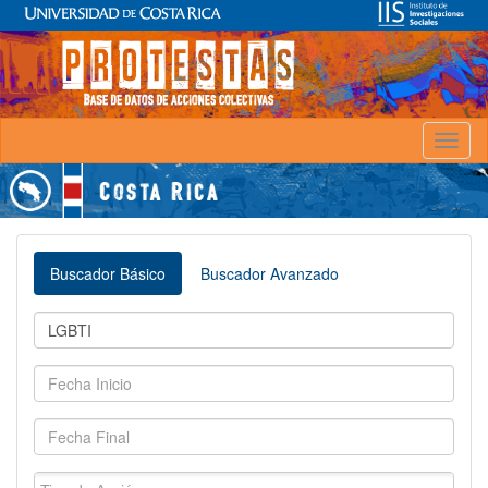
Toggl
naviga
Buscador Básico
Buscador Avanzado