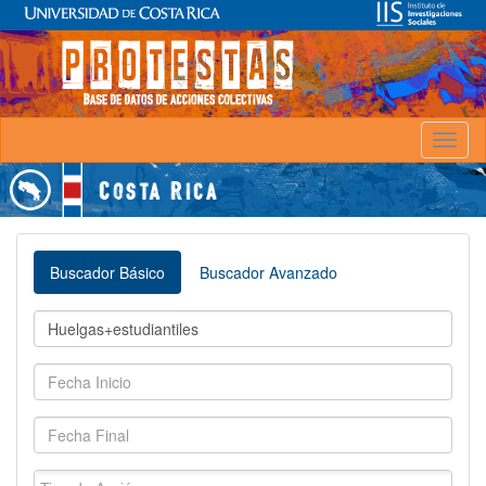
Toggl
naviga
Buscador Básico
Buscador Avanzado