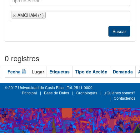
AMCHAM (1)
0 registros
Fecha
Lugar
Etiquetas
Tipo de Acción
Demanda
© 2017 Universidad de Costa Rica - Tel. 2511-0000
Principal
|
Base de Datos
|
Cronologías
|
¿Quiénes somos?
|
Contáctenos