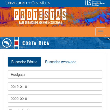
Toggl
naviga
Buscador Básico
Buscador Avanzado