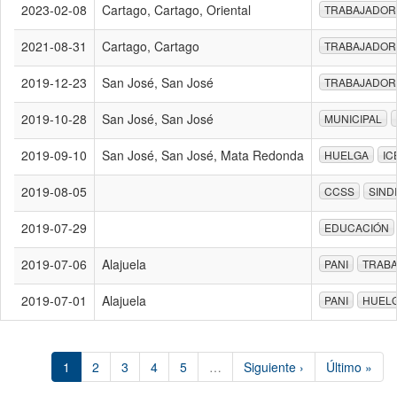
2023-02-08
Cartago, Cartago, Oriental
TRABAJADOR
2021-08-31
Cartago, Cartago
TRABAJADOR
2019-12-23
San José, San José
TRABAJADOR
2019-10-28
San José, San José
MUNICIPAL
2019-09-10
San José, San José, Mata Redonda
HUELGA
IC
2019-08-05
CCSS
SIND
2019-07-29
EDUCACIÓN
2019-07-06
Alajuela
PANI
TRAB
2019-07-01
Alajuela
PANI
HUEL
1
2
3
4
5
…
Siguiente ›
Último »