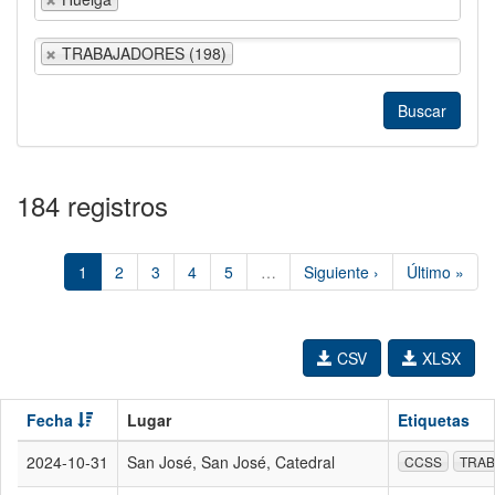
TRABAJADORES (198)
184 registros
1
2
3
4
5
…
Siguiente ›
Último »
CSV
XLSX
Fecha
Lugar
Etiquetas
2024-10-31
San José, San José, Catedral
CCSS
TRA