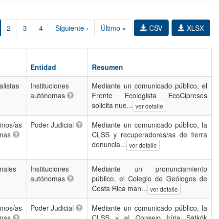
2
3
4
Siguiente ›
Último »
CSV
XLSX
Entidad
Resumen
listas
Instituciones
Mediante un comunicado público, el
autónomas
Frente Ecologista EcoCipreses
solicita nue...
ver detalle
nos/as
Poder Judicial
Mediante un comunicado público, la
enas
CLSS y recuperadores/as de tierra
denuncia...
ver detalle
nales
Instituciones
Mediante un pronunciamiento
autónomas
público, el Colegio de Geólogos de
Costa Rica man...
ver detalle
nos/as
Poder Judicial
Mediante un comunicado público, la
enas
CLSS y el Consejo Iríria Sätkök