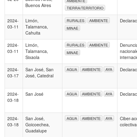
AMBIENTE
Buenos Aires
TIERRA/TERRITORIO
2024-
Limón,
Declarac
RURALES
AMBIENTE
03-11
Talamanca,
MINAE
Cahuita
2024-
Limón,
Denuncia
RURALES
AMBIENTE
03-11
Talamanca,
nacional
MINAE
Sixaola
internac
2024-
San José, San
Declarac
AGUA
AMBIENTE
AYA
03-17
José, Catedral
2024-
San José
Declarac
AGUA
AMBIENTE
AYA
03-18
2024-
San José,
Ciber-ac
AGUA
AMBIENTE
AYA
03-18
Goicoechea,
colectiv
Guadalupe