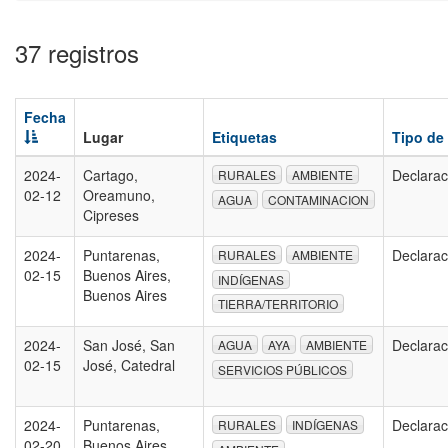
37 registros
Fecha
Lugar
Etiquetas
Tipo de
2024-
Cartago,
Declarac
RURALES
AMBIENTE
02-12
Oreamuno,
AGUA
CONTAMINACION
Cipreses
2024-
Puntarenas,
Declarac
RURALES
AMBIENTE
02-15
Buenos Aires,
INDÍGENAS
Buenos Aires
TIERRA/TERRITORIO
2024-
San José, San
Declarac
AGUA
AYA
AMBIENTE
02-15
José, Catedral
SERVICIOS PÚBLICOS
2024-
Puntarenas,
Declarac
RURALES
INDÍGENAS
02-20
Buenos Aires,