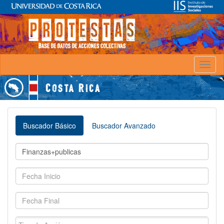
Toggl
naviga
Buscador Básico
Buscador Avanzado