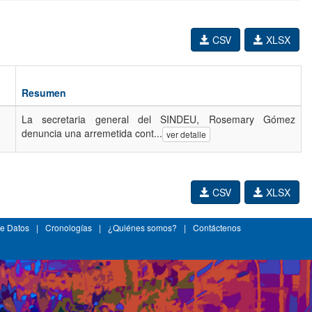
CSV
XLSX
Resumen
La secretaria general del SINDEU, Rosemary Gómez
denuncia una arremetida cont...
ver detalle
CSV
XLSX
e Datos
|
Cronologías
|
¿Quiénes somos?
|
Contáctenos