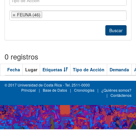
FEUNA (46)
0 registros
Fecha
Lugar
Etiquetas
Tipo de Acción
Demanda
© 2017 Universidad de Costa Rica - Tel. 2511-0000
Principal
|
Base de Datos
|
Cronologías
|
¿Quiénes somos?
|
Contáctenos