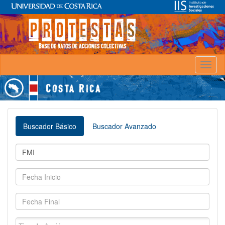
Toggl
naviga
Buscador Básico
Buscador Avanzado