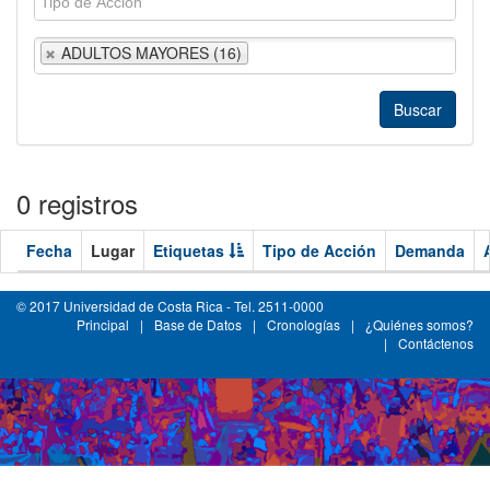
ADULTOS MAYORES (16)
0 registros
Fecha
Lugar
Etiquetas
Tipo de Acción
Demanda
© 2017 Universidad de Costa Rica - Tel. 2511-0000
Principal
|
Base de Datos
|
Cronologías
|
¿Quiénes somos?
|
Contáctenos