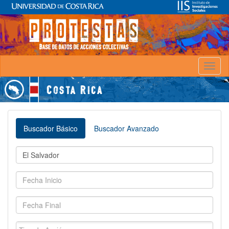
Toggl
naviga
Buscador Básico
Buscador Avanzado