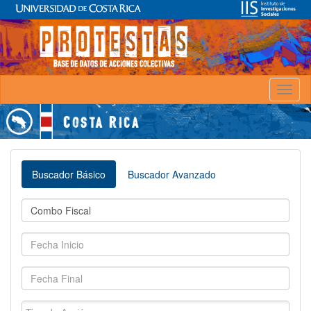
Toggl
naviga
Buscador Básico
Buscador Avanzado