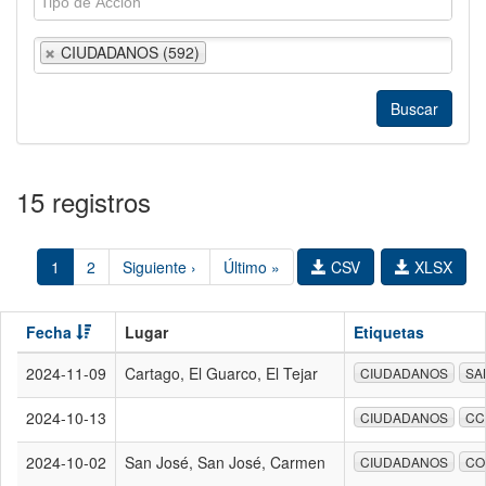
CIUDADANOS (592)
15 registros
1
2
Siguiente ›
Último »
CSV
XLSX
Fecha
Lugar
Etiquetas
2024-11-09
Cartago, El Guarco, El Tejar
CIUDADANOS
SA
2024-10-13
CIUDADANOS
CC
2024-10-02
San José, San José, Carmen
CIUDADANOS
CO