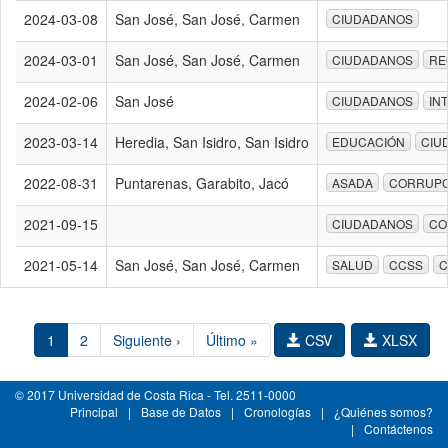
2024-03-08
San José, San José, Carmen
CIUDADANOS
2024-03-01
San José, San José, Carmen
CIUDADANOS
RE
2024-02-06
San José
CIUDADANOS
IN
2023-03-14
Heredia, San Isidro, San Isidro
EDUCACIÓN
CIU
2022-08-31
Puntarenas, Garabito, Jacó
ASADA
CORRUPC
2021-09-15
CIUDADANOS
CO
2021-05-14
San José, San José, Carmen
SALUD
CCSS
C
1
2
Siguiente ›
Último »
CSV
XLSX
© 2017 Universidad de Costa Rica - Tel. 2511-0000
Principal
|
Base de Datos
|
Cronologías
|
¿Quiénes somos?
|
Contáctenos