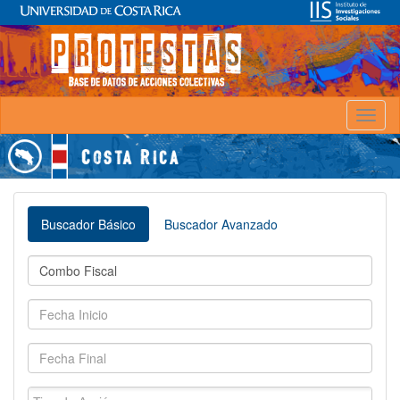
Toggl
naviga
Buscador Básico
Buscador Avanzado