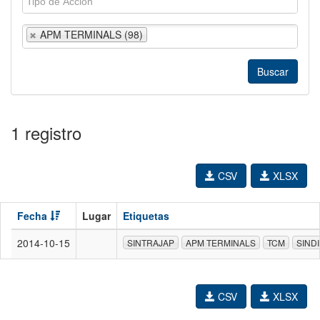
APM TERMINALS (98)
1 registro
CSV
XLSX
Fecha
Lugar
Etiquetas
2014-10-15
SINTRAJAP
APM TERMINALS
TCM
SIND
CSV
XLSX