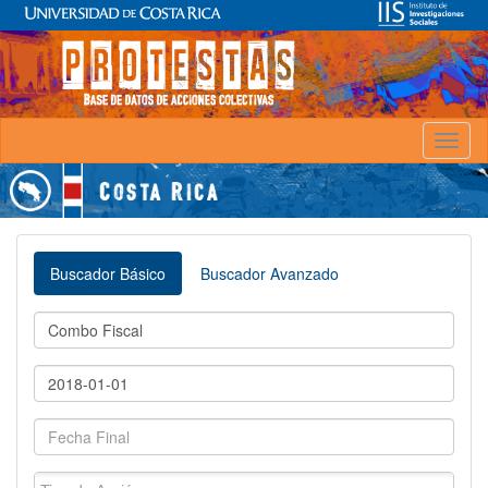
Toggl
naviga
Buscador Básico
Buscador Avanzado