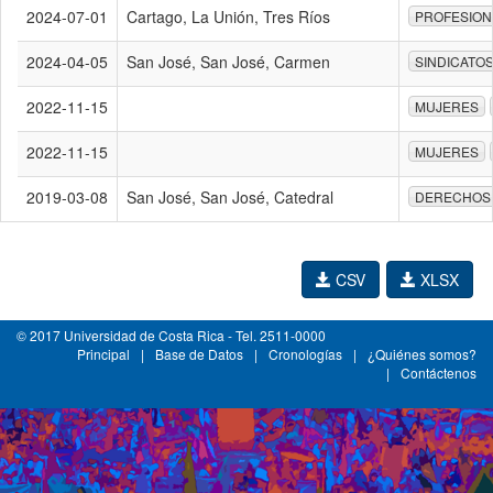
2024-07-01
Cartago, La Unión, Tres Ríos
PROFESION
2024-04-05
San José, San José, Carmen
SINDICATO
2022-11-15
MUJERES
2022-11-15
MUJERES
2019-03-08
San José, San José, Catedral
DERECHOS
CSV
XLSX
© 2017 Universidad de Costa Rica - Tel. 2511-0000
Principal
|
Base de Datos
|
Cronologías
|
¿Quiénes somos?
|
Contáctenos