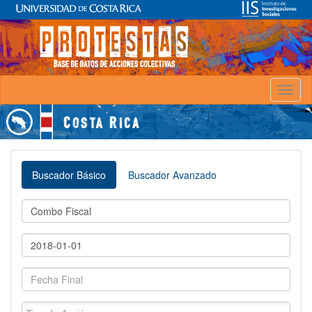
Toggl
naviga
Buscador Básico
Buscador Avanzado