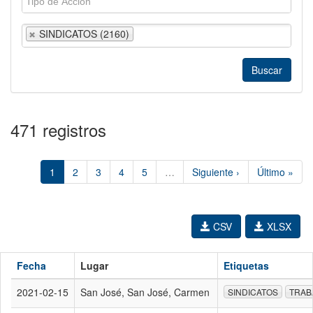
SINDICATOS (2160)
471 registros
1
2
3
4
5
…
Siguiente ›
Último »
CSV
XLSX
Fecha
Lugar
Etiquetas
2021-02-15
San José, San José, Carmen
SINDICATOS
TRAB