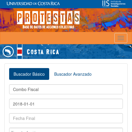
Toggl
naviga
Buscador Básico
Buscador Avanzado