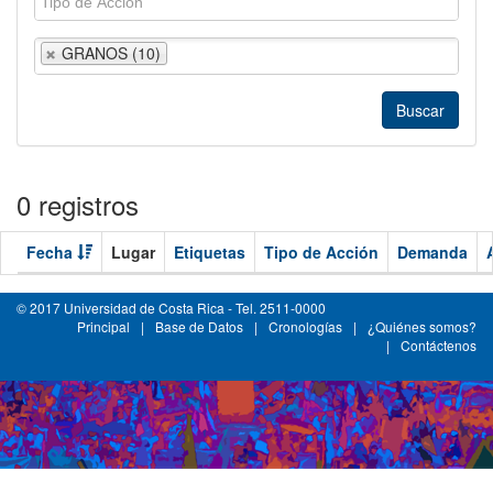
GRANOS (10)
0 registros
Fecha
Lugar
Etiquetas
Tipo de Acción
Demanda
© 2017 Universidad de Costa Rica - Tel. 2511-0000
Principal
|
Base de Datos
|
Cronologías
|
¿Quiénes somos?
|
Contáctenos