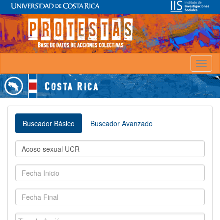
Toggl
naviga
Buscador Básico
Buscador Avanzado