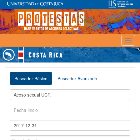
Toggl
naviga
Buscador Básico
Buscador Avanzado