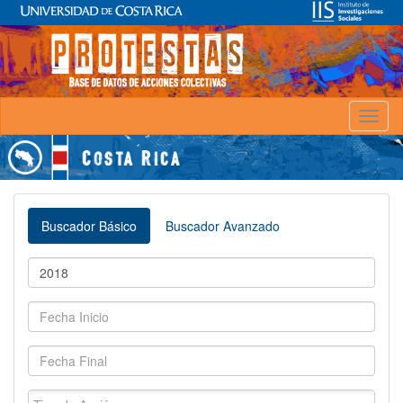
Toggl
naviga
Buscador Básico
Buscador Avanzado