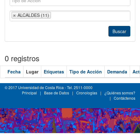
ALCALDES (11)
0 registros
Fecha
Lugar
Etiquetas
Tipo de Acción
Demanda
Act
© 2017 Universidad de Costa Rica - Tel. 2511-0000
Principal
|
Base de Datos
|
Cronologías
|
¿Quiénes somos?
|
Contáctenos