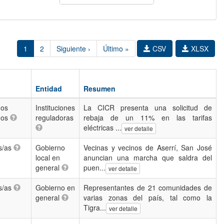
1
2
Siguiente ›
Último »
CSV
XLSX
Entidad
Resumen
hos
Instituciones
La CICR presenta una solicitud de
nos
reguladoras
rebaja de un 11% en las tarifas
eléctricas ...
ver detalle
s/as
Gobierno
Vecinas y vecinos de Aserrí, San José
local en
anuncian una marcha que saldra del
general
puen...
ver detalle
s/as
Gobierno en
Representantes de 21 comunidades de
general
varias zonas del país, tal como la
Tigra...
ver detalle